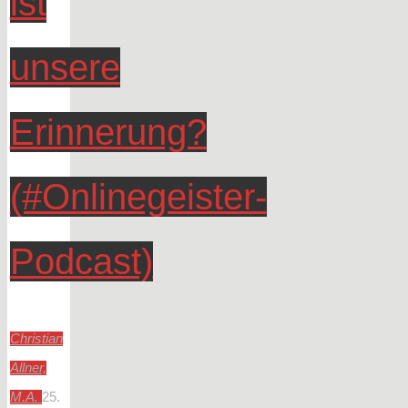
ist
unsere
Erinnerung?
(#Onlinegeister-
Podcast)
Christian
Allner,
M.A.
25.