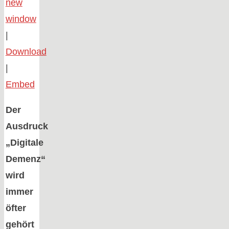
new
window
|
Download
|
Embed
Der
Ausdruck
„Digitale
Demenz“
wird
immer
öfter
gehört