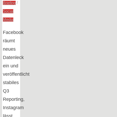
/
Briefing
Social
Media
Facebook
räumt
neues
Datenleck
ein und
veröffentlicht
stabiles
Q3
Reporting,
Instagram
lässt