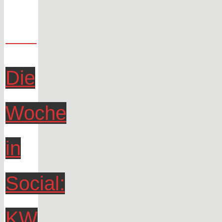
Woche
in
Social:
KW
44"
Die
Woche
in
Social:
KW