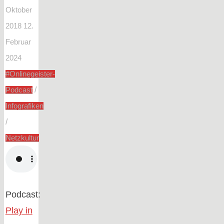
Oktober
2018
12.
Februar
2024
#Onlinegeister-
/
Podcast
Infografiken
/
Netzkultur
Podcast:
Play in