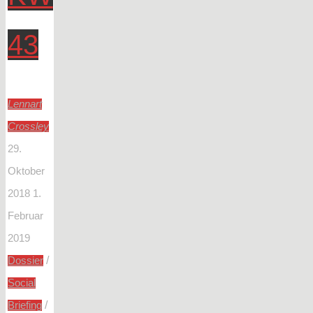
43
Lennart
Crossley
29.
Oktober
2018
1.
Februar
2019
/
Dossier
Social
/
Briefing