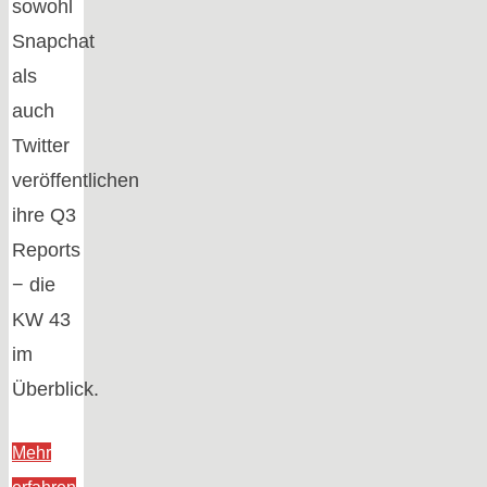
sowohl
Snapchat
als
auch
Twitter
veröffentlichen
ihre Q3
Reports
− die
KW 43
im
Überblick.
Mehr
"Die
erfahren