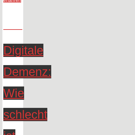
Woche
in
Social:
KW
43"
Digitale
Demenz:
Wie
schlecht