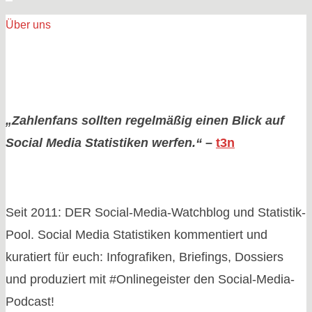
auf
Über uns
Twitter:
der
Justin,
Lady
Gaga,
Beiträge
Britney,
„Zahlenfans sollten regelmäßig einen Blick auf
Boybands,
Social Media Statistiken werfen.“
–
t3n
Sport
und
ein
Erdbeben"
Seit 2011: DER Social-Media-Watchblog und Statistik-
Pool. Social Media Statistiken kommentiert und
kuratiert für euch: Infografiken, Briefings, Dossiers
und produziert mit #Onlinegeister den Social-Media-
Podcast!