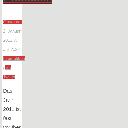
Gastautor
2. Januar
2012
8.
Juli 2022
Infografiken
/
𝕏 /
Twitter
Das
Jahr
2011 ist
fast
vorüber