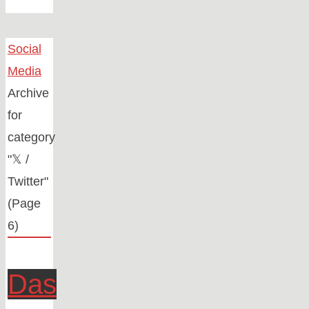
Home
Social
Media
Archive
for
category
"𝕏 /
Twitter"
(Page
6)
Das