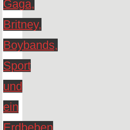
Gaga,
Britney,
Boybands,
Sport
und
ein
Erdbeben