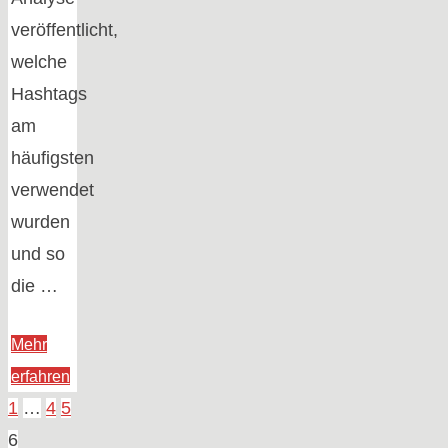
veröffentlicht,
welche
Hashtags
am
häufigsten
verwendet
wurden
und so
die …
Mehr
"Das
erfahren
Jahr
1
…
4
5
Seitennummerieru
2011
6