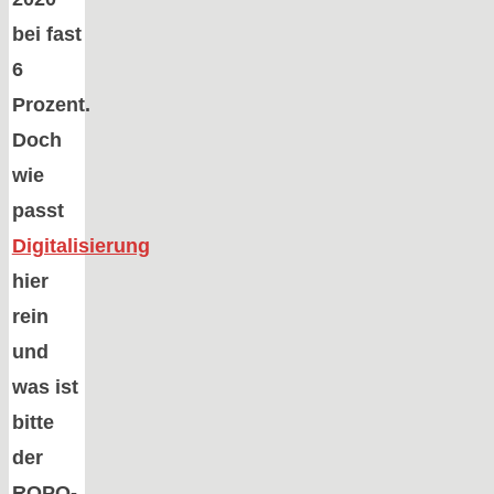
bei fast
6
Prozent.
Doch
wie
passt
Digitalisierung
hier
rein
und
was ist
bitte
der
ROPO-