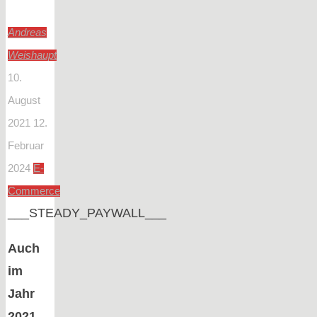
Andreas
Weishaupt
10.
August
2021
12.
Februar
2024
E-
Commerce
___STEADY_PAYWALL___
Auch
im
Jahr
2021