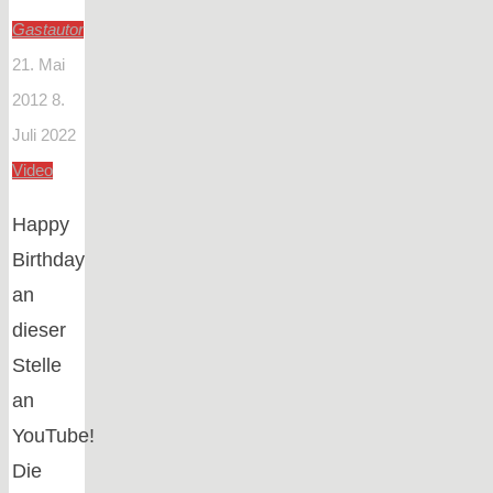
Gastautor
21. Mai
2012
8.
Juli 2022
Video
Happy
Birthday
an
dieser
Stelle
an
YouTube!
Die