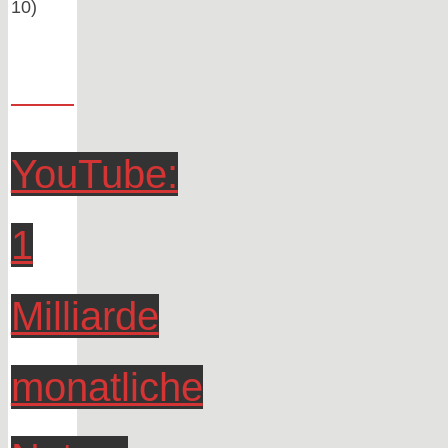
10)
YouTube:
1
Milliarde
monatliche