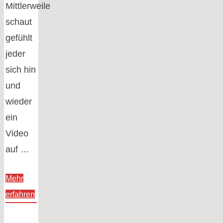
Mittlerweile
schaut
gefühlt
jeder
sich hin
und
wieder
ein
Video
auf …
Mehr
"YouTube:
erfahren
72
Stunden