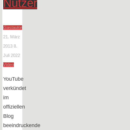
Nutzer
Gastautor
21. März
2013
8.
Juli 2022
Video
YouTube
verkündet
im
offiziellen
Blog
beeindruckende