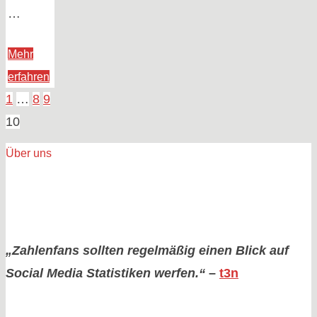
…
Mehr
"YouTube
erfahren
jetzt
1
…
8
9
Seitennummerieru
mit
10
4
Über uns
Milliarden
der
Videoabrufen
pro
Tag"
Beiträge
„Zahlenfans sollten regelmäßig einen Blick auf
Social Media Statistiken werfen.“
–
t3n