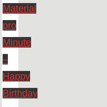
Material
pro
Minute
–
Happy
Birthday