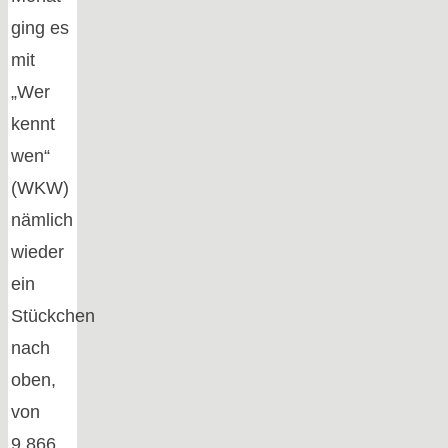
ging es
mit
„Wer
kennt
wen“
(WKW)
nämlich
wieder
ein
Stückchen
nach
oben,
von
9,866