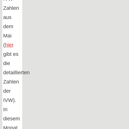
Zahlen
aus
dem
Mai
(
hier
gibt es
die
detaillierten
Zahlen
der
IVW).
In
diesem
Monat