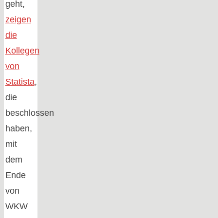
geht,
zeigen
die
Kollegen
von
Statista
,
die
beschlossen
haben,
mit
dem
Ende
von
WKW