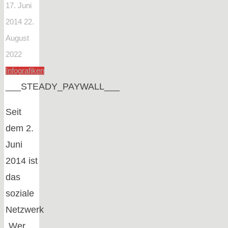
17. Juni
2014
22.
August
2022
Infografiken
___STEADY_PAYWALL___
Seit
dem 2.
Juni
2014 ist
das
soziale
Netzwerk
„Wer