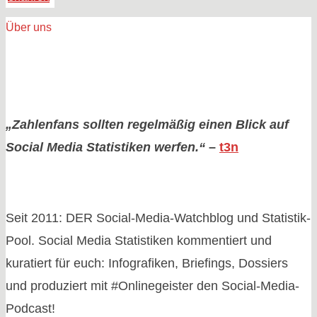
Konsole:
Über uns
Wie
Mobile
Gaming
den
deutschen
„Zahlenfans sollten regelmäßig einen Blick auf
Markt
Social Media Statistiken werfen.“
–
t3n
dominiert
|
inkl.
Seit 2011: DER Social-Media-Watchblog und Statistik-
Infografik"
Pool. Social Media Statistiken kommentiert und
kuratiert für euch: Infografiken, Briefings, Dossiers
und produziert mit #Onlinegeister den Social-Media-
Podcast!