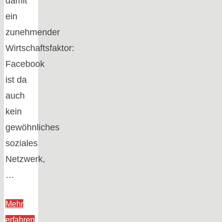
damit
ein
zunehmender
Wirtschaftsfaktor:
Facebook
ist da
auch
kein
gewöhnliches
soziales
Netzwerk,
…
Mehr
"Hosentaschen-
erfahren