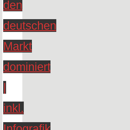
den
deutschen
Markt
dominiert
|
inkl.
Infografik