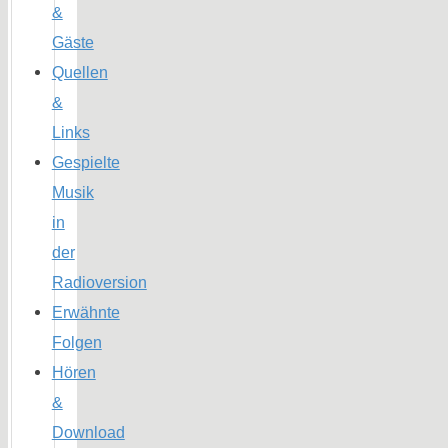
&
Gäste
Quellen
&
Links
Gespielte
Musik
in
der
Radioversion
Erwähnte
Folgen
Hören
&
Download