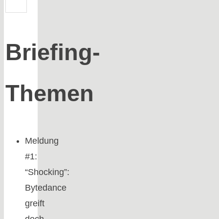
Briefing-
Themen
Meldung
#1:
“Shocking”:
Bytedance
greift
doch