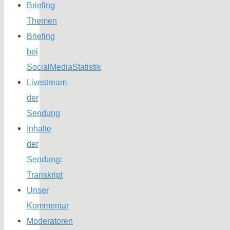
Briefing-
Themen
Briefing
bei
SocialMediaStatistik
Livestream
der
Sendung
Inhalte
der
Sendung:
Transkript
Unser
Kommentar
Moderatoren