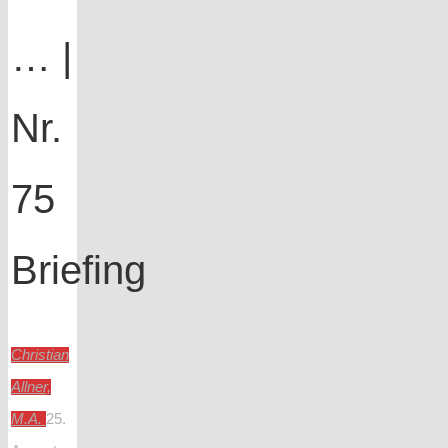
… |
Nr.
75
Briefing
Christian
Allner,
M.A.
25.