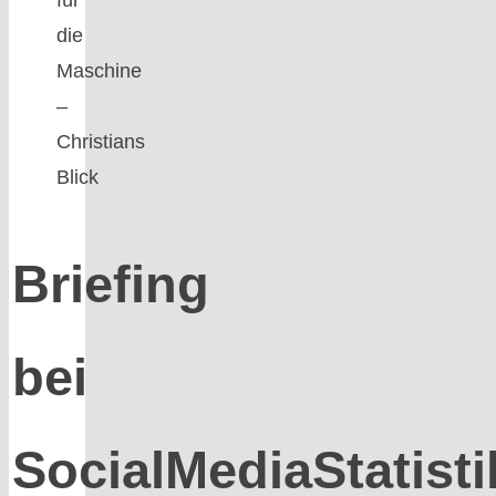
die
Maschine
–
Christians
Blick
Briefing
bei
SocialMediaStatisti