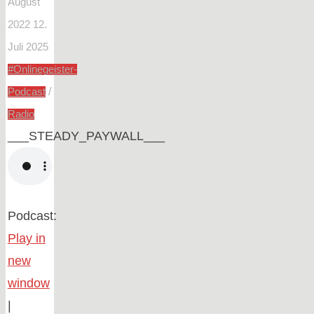
August
2022
12.
Juli 2025
#Onlinegeister-
/
Podcast
Radio
___STEADY_PAYWALL___
Podcast:
Play in
new
window
|