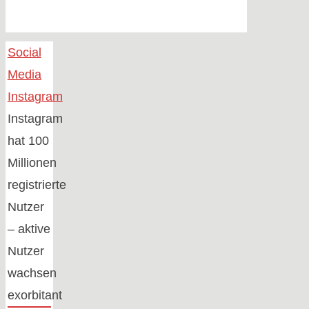
Home
Social
Media
Instagram
Instagram
hat 100
Millionen
registrierte
Nutzer
– aktive
Nutzer
wachsen
exorbitant