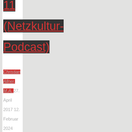
11
(Netzkultur-
Podcast)
Christian
Allner,
M.A.
27.
April
2017
12.
Februar
2024