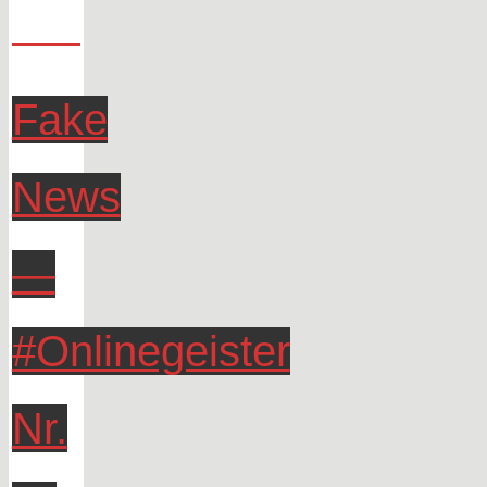
Fake
News
—
#Onlinegeister
Nr.