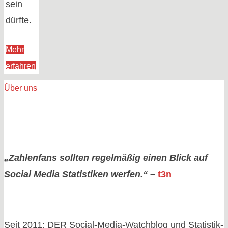
sein
dürfte.
Mehr
"Harald
erfahren
Lesch:
Über uns
Shitstorm
nach
AfD-
Beitrag
und
„Zahlenfans sollten regelmäßig einen Blick auf
Reaktion
Social Media Statistiken werfen.“
–
t3n
–
die
Zahlen"
Seit 2011: DER Social-Media-Watchblog und Statistik-