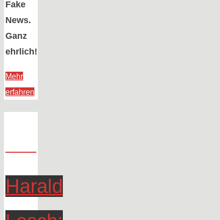
Fake
News.
Ganz
ehrlich!
Mehr
„Fake
erfahren
News
|
Nr.
11“
Harald