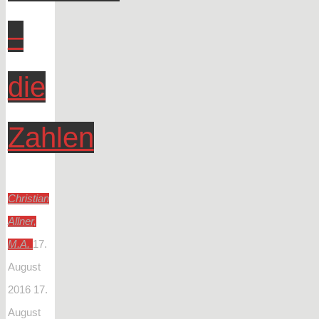
–
die
Zahlen
Christian
Allner,
M.A.
17.
August
2016
17.
August