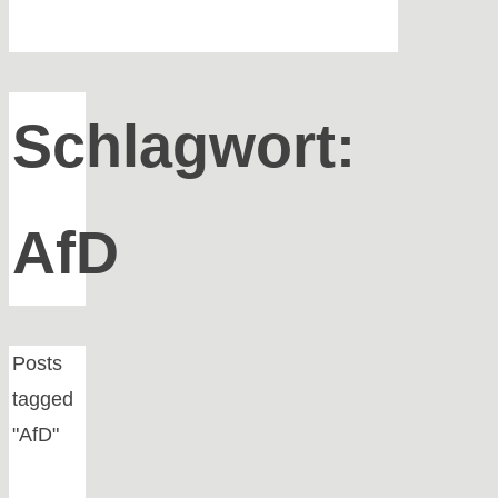
Schlagwort:
AfD
Home
Posts
tagged
"AfD"