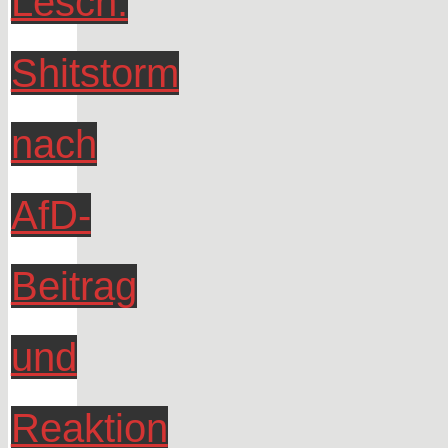
Lesch:
Shitstorm
nach
AfD-
Beitrag
und
Reaktion