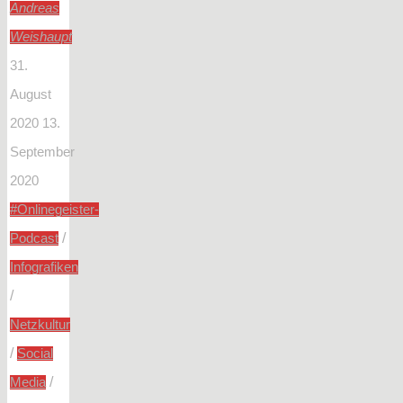
Andreas
Weishaupt
31.
August
2020
13.
September
2020
#Onlinegeister-
/
Podcast
Infografiken
/
Netzkultur
/
Social
/
Media