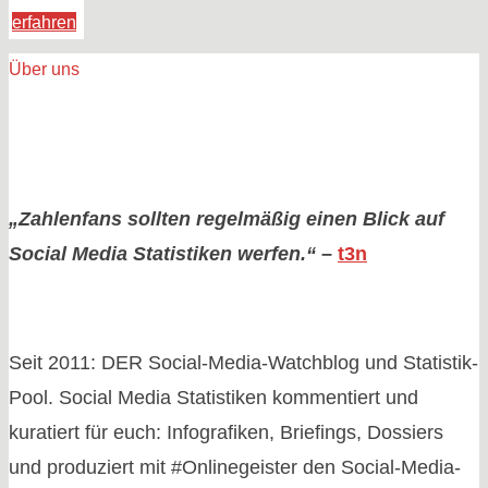
"Neuromarketing
erfahren
–
Über uns
„Was
darf
es
noch
sein?“
„Zahlenfans sollten regelmäßig einen Blick auf
|
Social Media Statistiken werfen.“
–
t3n
Whitepaper
+
Podcast"
Seit 2011: DER Social-Media-Watchblog und Statistik-
Pool. Social Media Statistiken kommentiert und
kuratiert für euch: Infografiken, Briefings, Dossiers
und produziert mit #Onlinegeister den Social-Media-