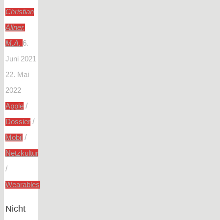
Christian
Allner,
M.A.
6.
Juni 2021
22. Mai
2022
/
Apple
/
Dossier
/
Mobil
Netzkultur
/
Wearables
Nicht