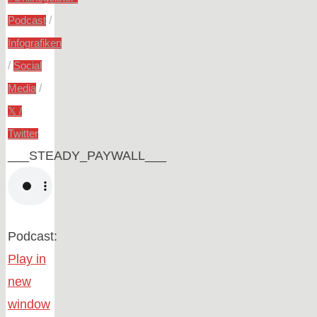
/
Podcast
Infografiken
/
Social
/
Media
𝕏 /
Twitter
___STEADY_PAYWALL___
Podcast:
Play in
new
window