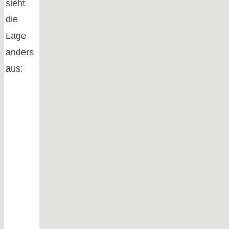
sieht
die
Lage
anders
aus: