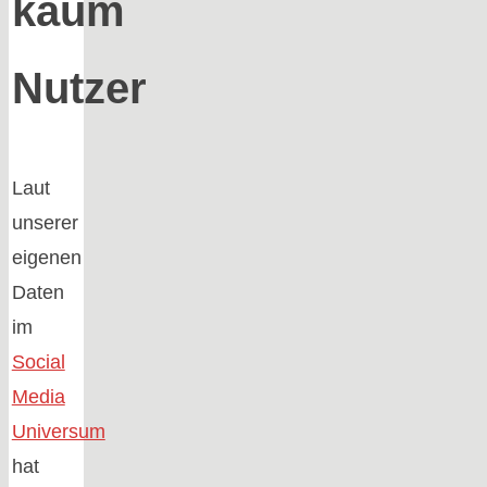
kaum
Nutzer
Laut
unserer
eigenen
Daten
im
Social
Media
Universum
hat