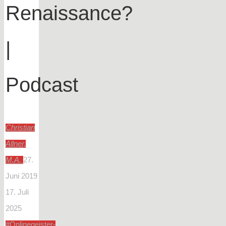
Renaissance?
|
Podcast
Christian
Allner,
M.A.
27.
Juni 2019
17. Juli
2025
#Onlinegeister-