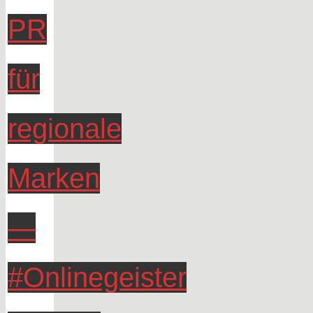
PR
für
regionale
Marken
—
#Onlinegeister