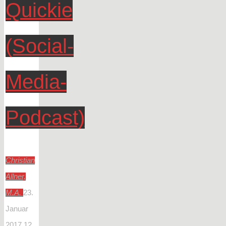
Quickie
(Social-
Media-
Podcast)
Christian
Allner,
M.A.
23.
Januar
2017
12.