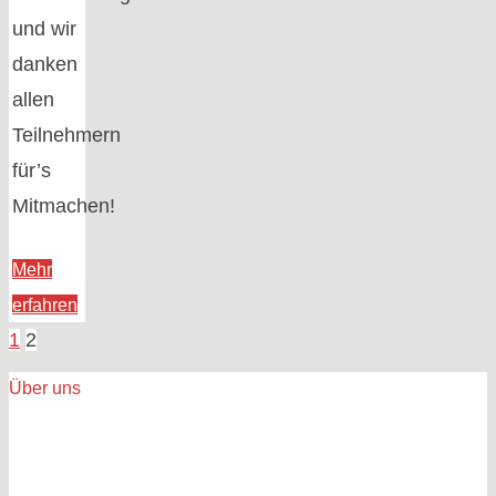
und wir
danken
allen
Teilnehmern
für’s
Mitmachen!
Mehr
"#SMAK16
erfahren
Freikarte:
1
2
Seitennummerieru
Der
Über uns
Gewinner
steht
der
fest!"