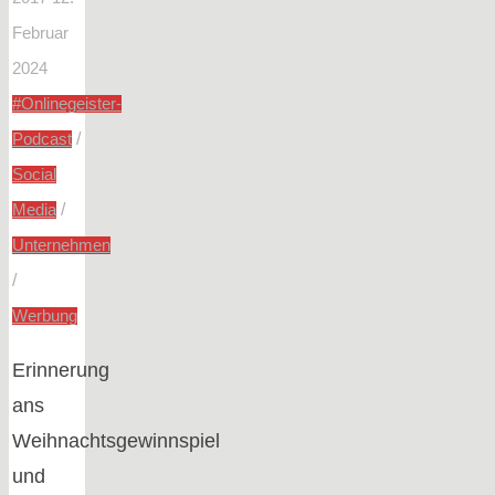
Februar
2024
#Onlinegeister-
/
Podcast
Social
/
Media
Unternehmen
/
Werbung
Erinnerung
ans
Weihnachtsgewinnspiel
und