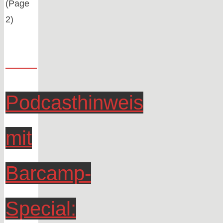
(Page
2)
Podcasthinweis
mit
Barcamp-
Special: