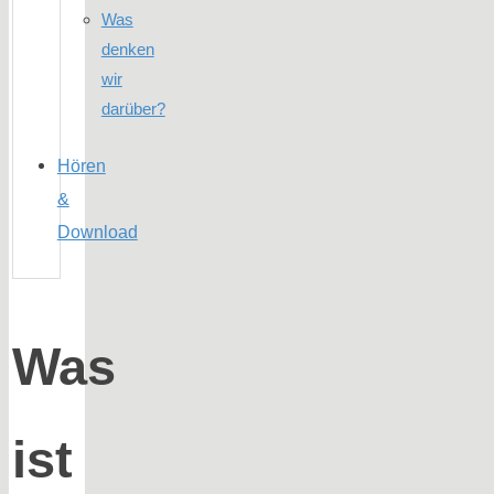
Was
denken
wir
darüber?
Hören
&
Download
Was
ist