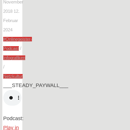
November
2018
12.
Februar
2024
#Onlinegeister-
/
Podcast
Infografiken
/
Netzkultur
___STEADY_PAYWALL___
Podcast:
Play in