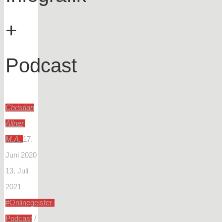
+
Podcast
Christian
Allner,
M.A.
17.
Juni 2020
13. Juli
2021
#Onlinegeister-
/
Podcast