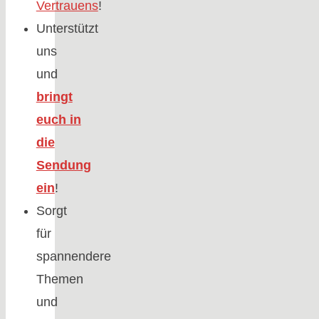
Vertrauens
!
Unterstützt
uns
und
bringt
euch in
die
Sendung
ein
!
Sorgt
für
spannendere
Themen
und