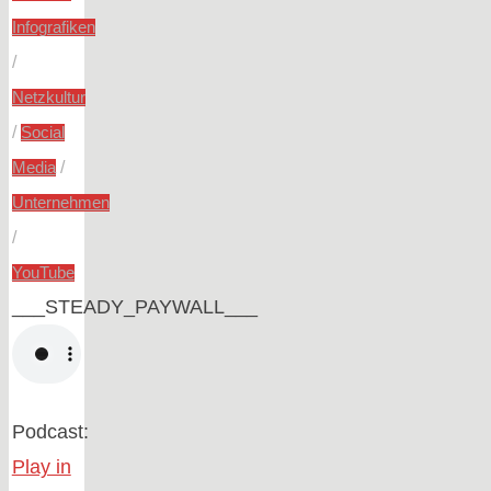
Infografiken
/
Netzkultur
/
Social
/
Media
Unternehmen
/
YouTube
___STEADY_PAYWALL___
Podcast:
Play in