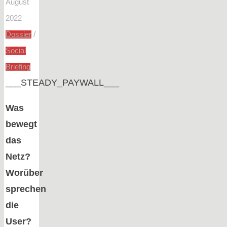
August
2022
/
Dossier
Social
Briefing
___STEADY_PAYWALL___
Was
bewegt
das
Netz?
Worüber
sprechen
die
User?