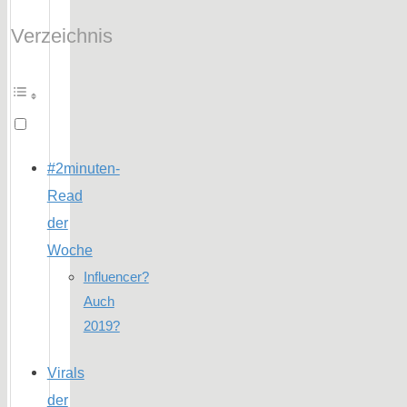
Verzeichnis
#2minuten-
Read
der
Woche
Influencer?
Auch
2019?
Virals
der