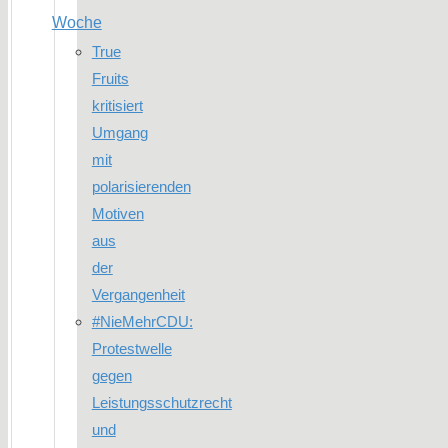
Woche
True
Fruits
kritisiert
Umgang
mit
polarisierenden
Motiven
aus
der
Vergangenheit
#NieMehrCDU:
Protestwelle
gegen
Leistungsschutzrecht
und