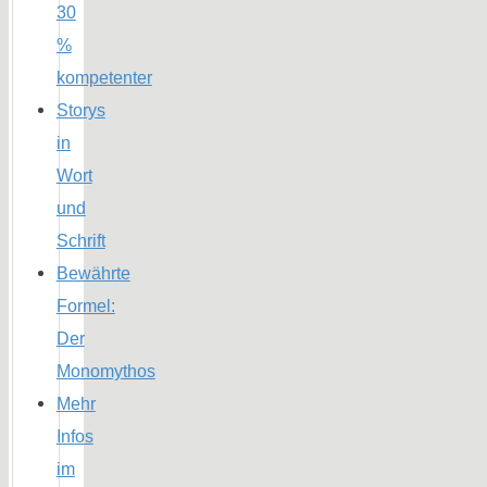
30
%
kompetenter
Storys
in
Wort
und
Schrift
Bewährte
Formel:
Der
Monomythos
Mehr
Infos
im