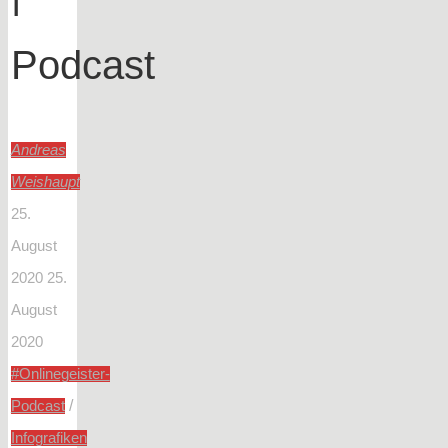
Podcast
Andreas
Weishaupt
25.
August
2020
25.
August
2020
#Onlinegeister-
/
Podcast
Infografiken