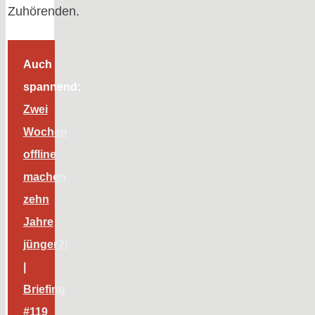
Zuhörenden.
Auch
spannend:
Zwei
Wochen
offline
machen
zehn
Jahre
jünger?!
|
Briefing
#119