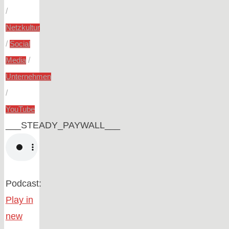
/
Netzkultur
/
Social
/
Media
Unternehmen
/
YouTube
___STEADY_PAYWALL___
Podcast:
Play in
new