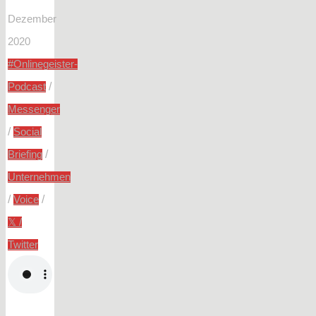
Dezember
2020
#Onlinegeister-
/
Podcast
Messenger
/
Social
/
Briefing
Unternehmen
/
/
Voice
𝕏 /
Twitter