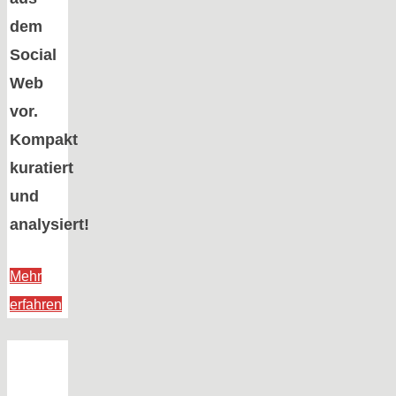
dem
Social
Web
vor.
Kompakt
kuratiert
und
analysiert!
Mehr
„TikTok,
erfahren
Microsoft
&
Their