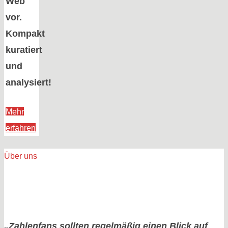
Web
vor.
Kompakt
kuratiert
und
analysiert!
Mehr
„Willkommen
erfahren
in
der
Über uns
Matrix!
|
Briefing
&
„Zahlenfans sollten regelmäßig einen Blick auf