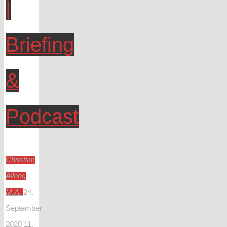
|
Briefing
&
Podcast
Christian
Allner,
M.A.
24.
September
2020
11.