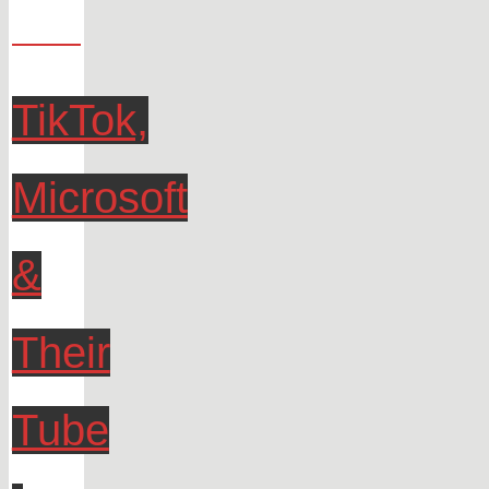
TikTok,
Microsoft
&
Their
Tube