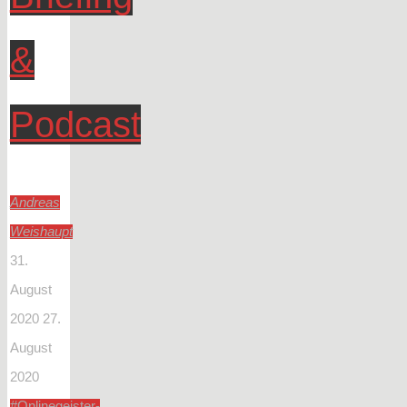
&
Podcast
Andreas
Weishaupt
31.
August
2020
27.
August
2020
#Onlinegeister-