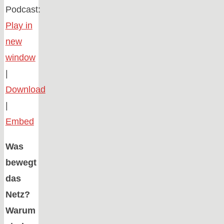
Podcast:
Play in
new
window
|
Download
|
Embed
Was
bewegt
das
Netz?
Warum