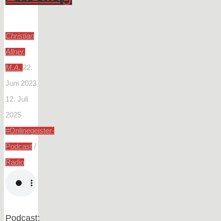
Christian
Allner,
M.A.
22.
Juni 2023
12. Juli
2025
#Onlinegeister-
/
Podcast
Radio
Podcast: