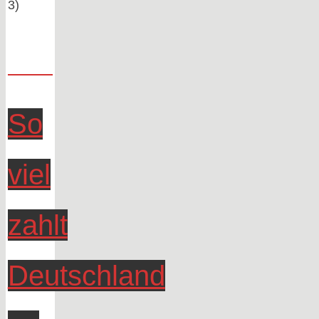
3)
So
viel
zahlt
Deutschland