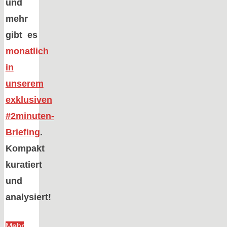
und
mehr
gibt es
monatlich
in
unserem
exklusiven
#2minuten-
Briefing
.
Kompakt
kuratiert
und
analysiert!
Mehr