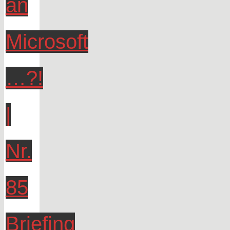
an
Microsoft
…?!
|
Nr.
85
Briefing