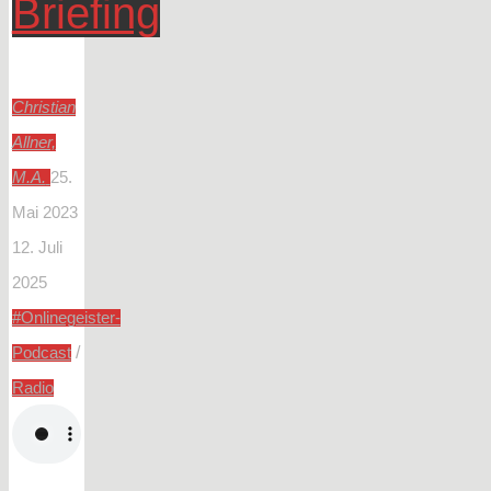
Briefing
Christian
Allner,
M.A.
25.
Mai 2023
12. Juli
2025
#Onlinegeister-
/
Podcast
Radio