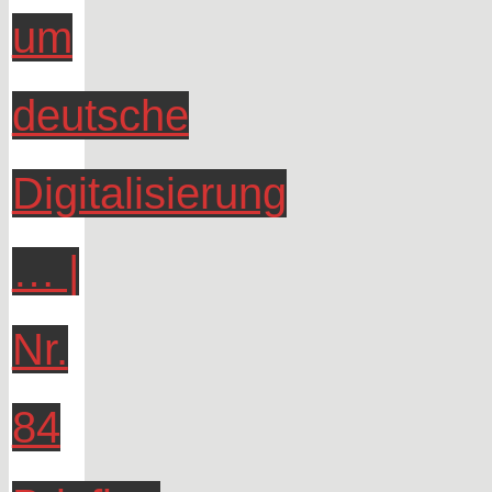
um
deutsche
Digitalisierung
… |
Nr.
84