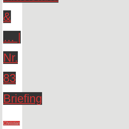
&
… |
Nr.
83
Briefing
Christian