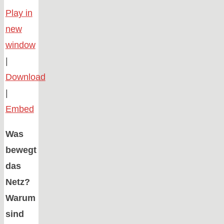
Play in
new
window
|
Download
|
Embed
Was
bewegt
das
Netz?
Warum
sind