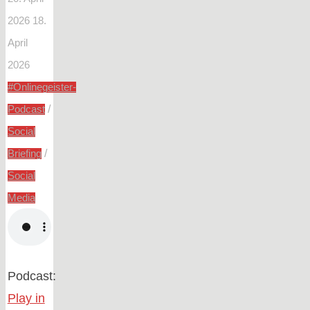
2026
18.
April
2026
#Onlinegeister-
/
Podcast
Social
/
Briefing
Social
Media
Podcast:
Play in