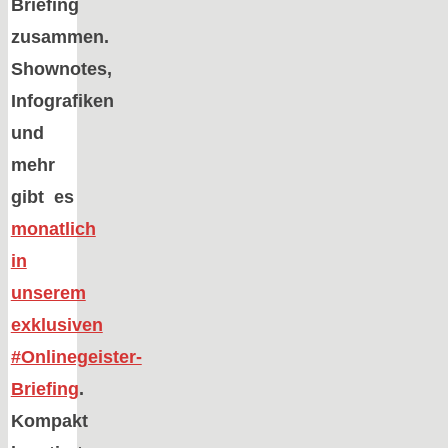
Briefing
zusammen.
Shownotes,
Infografiken
und
mehr
gibt es
monatlich
in
unserem
exklusiven
#Onlinegeister-
Briefing
.
Kompakt