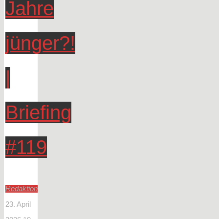
Jahre
jünger?!
|
Briefing
#119
Redaktion
23. April