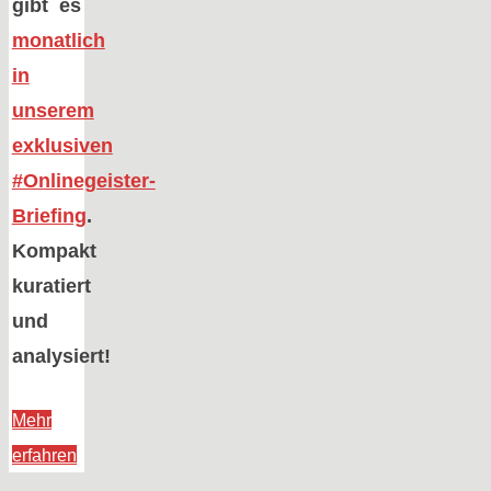
gibt es
monatlich
in
unserem
exklusiven
#Onlinegeister-
Briefing
.
Kompakt
kuratiert
und
analysiert!
Mehr
„Zwei
erfahren
Wochen