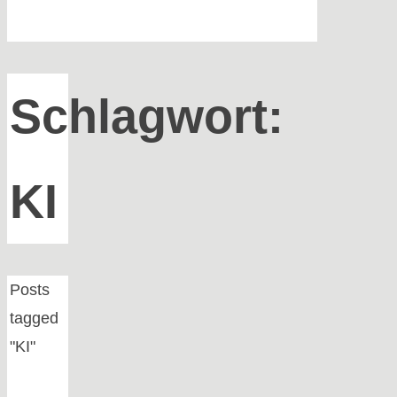
Schlagwort:
KI
Home
Posts
tagged
"KI"