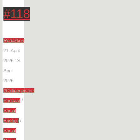
#118
Redaktion
21. April
2026
19.
April
2026
#Onlinegeister-
/
Podcast
Social
/
Briefing
Social