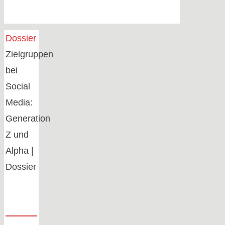
Home
Dossier
Zielgruppen
bei
Social
Media:
Generation
Z und
Alpha |
Dossier