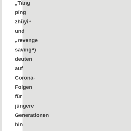
„Tǎng
píng
zhǔyì“
und
„revenge
saving“)
deuten
auf
Corona-
Folgen
für
jüngere
Generationen
hin