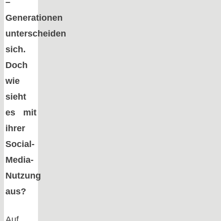
–
Generationen
unterscheiden
sich.
Doch
wie
sieht
es mit
ihrer
Social-
Media-
Nutzung
aus?
Auf