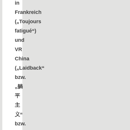
in
Frankreich
(„Toujours
fatigué“)
und
VR
China
(„Laidback“
bzw.
„躺
平
主
义“
bzw.