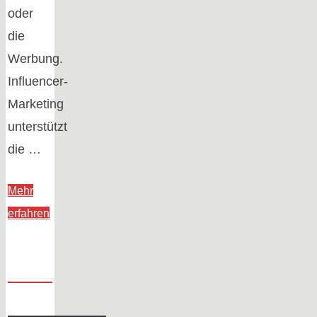
oder
die
Werbung.
Influencer-
Marketing
unterstützt
die …
Mehr
"5
erfahren
Tipps
für
eine
erfolgreiche
Zusammenarbeit