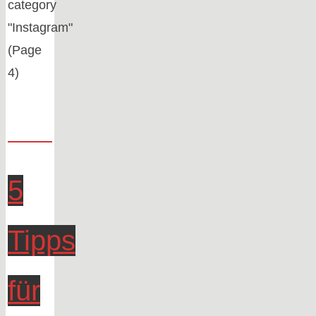
category
"Instagram"
(Page
4)
5
Tipps
für