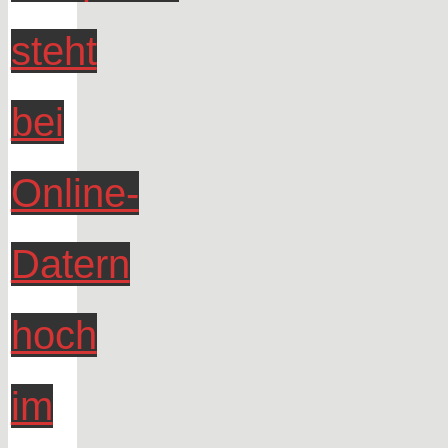
steht
bei
Online-
Datern
hoch
im