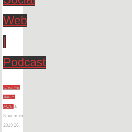
Web
|
Podcast
Christian
Allner,
M.A.
8.
November
2019
26.